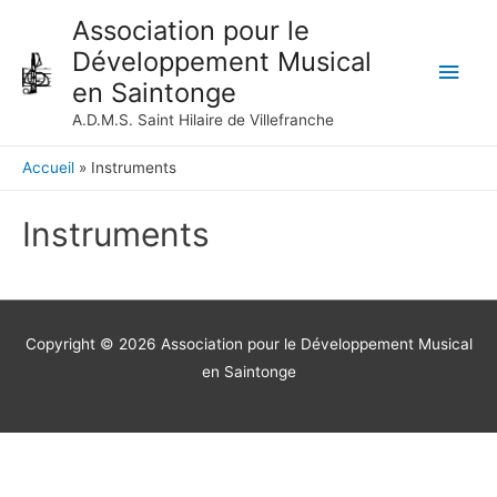
Aller au menu
Aller au contenu
Aller au pied de page
Association pour le
Développement Musical
Men
en Saintonge
princ
A.D.M.S. Saint Hilaire de Villefranche
Accueil
Instruments
Instruments
Copyright © 2026
Association pour le Développement Musical
en Saintonge