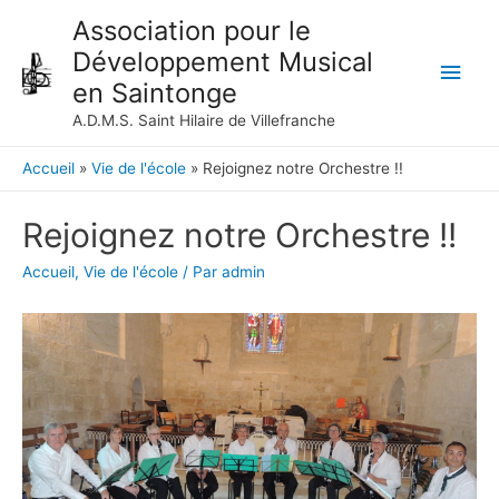
Aller au menu
Aller au contenu
Aller au pied de page
Association pour le
Développement Musical
Men
en Saintonge
princ
A.D.M.S. Saint Hilaire de Villefranche
Accueil
Vie de l'école
Rejoignez notre Orchestre !!
Rejoignez notre Orchestre !!
Accueil
,
Vie de l'école
/ Par
admin